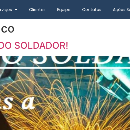
rviços
Clientes
Equipe
Contatos
Ações So
ico
A DO SOLDADOR!